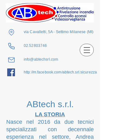
via Cavalletti, 5A - Settimo Milanese (MI)
02.52803746
info@abtechsrl.com
http://m.facebook.com/abtech.srl.sicurezza
ABtech s.r.l.
LA STORIA
Nasce nel 2016 da due tecnici
specializzati con decennale
esperienza nel settore, Andrea