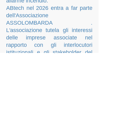
allarme incendio.
ABtech nel 2026 entra a far parte
dell'Associazione
ASSOLOMBARDA .
L'associazione tutela gli interessi
delle imprese associate nel
rapporto con gli interlocutori
istituzionali e gli stakeholder del
territorio attivi in vari ambiti:
formazione, ambiente, cultura,
economia, lavoro, società civile.
Offre, inoltre, servizi di consulenza
specialistica in tutti i settori di
interesse aziendale.
Consolida il rapporto con i clienti,
dimostrando qualità, affidabilità e
professionalità.
I CLIENTI