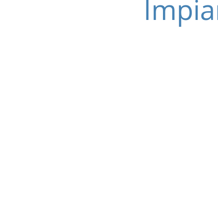
Impia
ABtech S.
P.IVA e C.F.0970