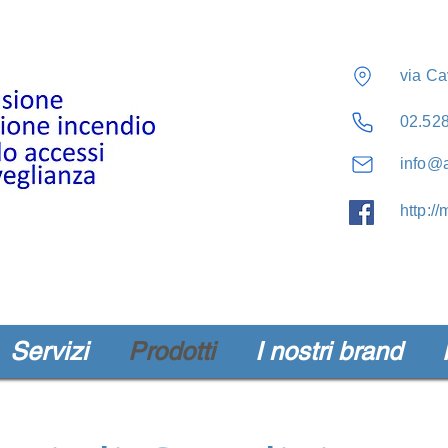
via Ca
02.52
info@a
http:/
Servizi
Prodotti
I nostri brand