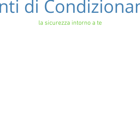
nti di Condizion
la sicurezza intorno a te
r.l.
Via Cavalletti,5A – 20019 Settimo Milanese (MI) Italia
Tel. +39 0252803746
mail:
info@abtechsrl.com
3110966 - REA MI 2108073 - Certificata UNI EN ISO 9
Due Soci - Capitale Sociale €10.000,00 i.v.